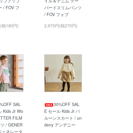
ジップアップ
イル＆デニム テー
/ FOV フ
パードスリムパンツ
/ FOV フォブ
円(税180円)
2,970円(税270円)
0%OFF SAL
30%OFF SAL
Kids Jr Wo
E セール Kids Jr バ
ETTER FILM
ルーンスカート / un
ツ / GENER
deny アンデニー
 ジェネレータ