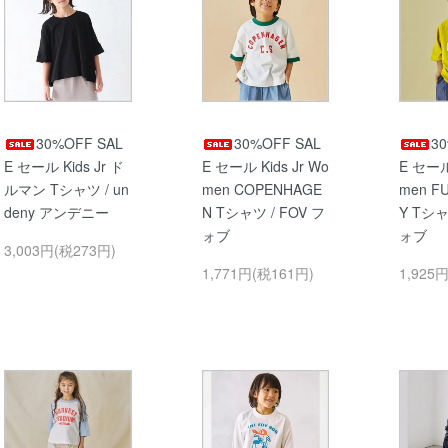
30%OFF SAL
30%OFF SAL
3
E セール Kids Jr ド
E セール Kids Jr Wo
E セール 
ルマン Tシャツ / un
men COPENHAGE
men F
deny アンデニー
N Tシャツ / FOV フ
Y Tシャ
ォブ
ォブ
3,003円(税273円)
1,771円(税161円)
1,925