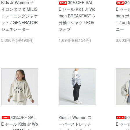
Kids Jr Women ナ
30%OFF SAL
3
イロンタフタ MILIS
E セール Kids Jr Wo
E セール 
トレーニングジャケ
men BREAKFAST 6
men 
ット / GENERATOR
分袖 Tシャツ / FOV
T / un
ジェネレーター
フォブ
ニー
5,390円(税490円)
1,694円(税154円)
3,003
30%OFF SAL
Kids Jr Women ス
5
E セール Kids Jr Wo
ーパーストレッチ
E セール 