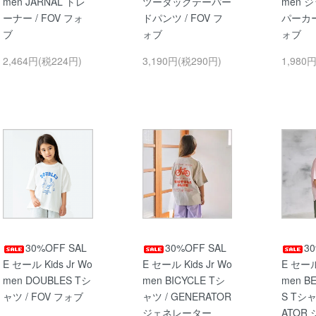
men JARNAL トレ
ツータックテーパー
men 
ーナー / FOV フォ
ドパンツ / FOV フ
パーカー 
ブ
ォブ
ォブ
2,464円(税224円)
3,190円(税290円)
1,980
30%OFF SAL
30%OFF SAL
3
E セール Kids Jr Wo
E セール Kids Jr Wo
E セール 
men DOUBLES Tシ
men BICYCLE Tシ
men B
ャツ / FOV フォブ
ャツ / GENERATOR
S Tシャ
ジェネレーター
ATOR