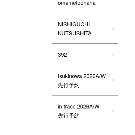
omametoohana
NISHIGUCHI
KUTSUSHITA
392
tsukinowa 2026A/W
先行予約
in trace 2026A/W
先行予約