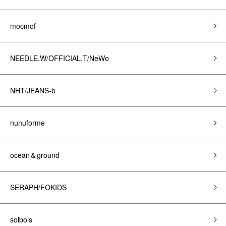
mocmof
NEEDLE.W/OFFICIAL.T/NeWo
NHT/JEANS-b
nunuforme
ocean＆ground
SERAPH/FOKIDS
solbois