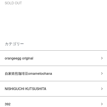
SOLD OUT
カテゴリー
orangeegg original
自家焙煎珈琲豆omametoohana
NISHIGUCHI KUTSUSHITA
392