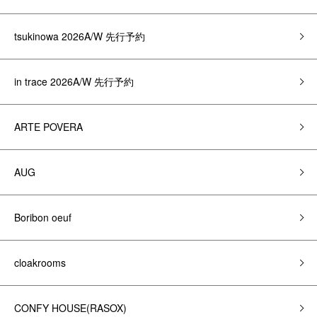
tsukinowa 2026A/W 先行予約
in trace 2026A/W 先行予約
ARTE POVERA
AUG
Boribon oeuf
cloakrooms
CONFY HOUSE(RASOX)