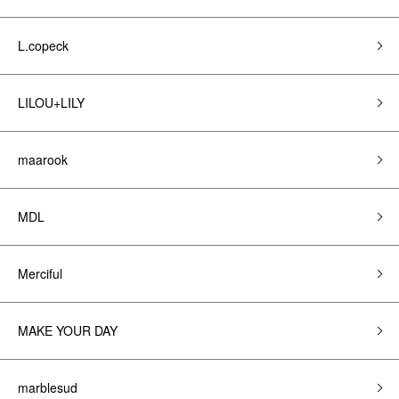
L.copeck
LILOU+LILY
maarook
MDL
Merciful
MAKE YOUR DAY
marblesud