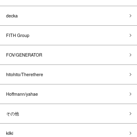
decka
FITH Group
FOV/GENERATOR
hitohito/Therethere
Hoffmann/yahae
その他
kilki