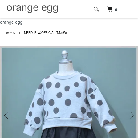
0
orange egg
ホーム
NEEDLE.W/OFFICIAL.T/NeWo